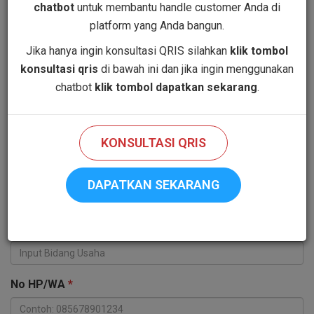
information:
chatbot
untuk membantu handle customer Anda di
platform yang Anda bangun.
Jika hanya ingin konsultasi QRIS silahkan
klik tombol
Nama
*
konsultasi qris
di bawah ini dan jika ingin menggunakan
chatbot
klik tombol dapatkan sekarang
.
Jabatan
*
KONSULTASI QRIS
Nama Perusahaan
*
DAPATKAN SEKARANG
Bidang Usaha
*
No HP/WA
*