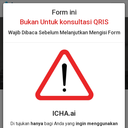
Togg
Form ini
navig
Bukan Untuk konsultasi QRIS
Wajib Dibaca Sebelum Melanjutkan Mengisi Form
ICHA - InterActive
Chatbot Assistant
ICHA.ai
I am interested in this AI-based Chatbot and I am willing
to be contacted to get a presentation & further
Di tujukan
hanya
bagi Anda yang
ingin menggunakan